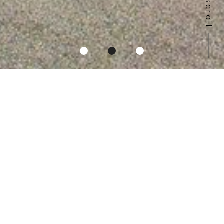
scroll
INFORMATION
お知らせ
2026/8/8
【夏期休業のお知らせ】
いつもご覧いただきありがとうございます！
誠に勝手ながら、下記の期間お休みをいただきます🏝️