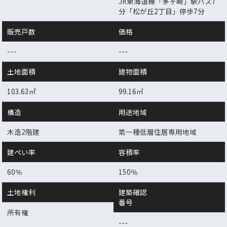
JR東海道線「茅ヶ崎」駅バス7
分「松が丘2丁目」停歩7分
販売戸数
価格
---
---
土地面積
建物面積
103.63㎡
99.16㎡
構造
用途地域
木造2階建
第一種低層住居専用地域
建ぺい率
容積率
60％
150％
土地権利
建築確認
番号
所有権
---