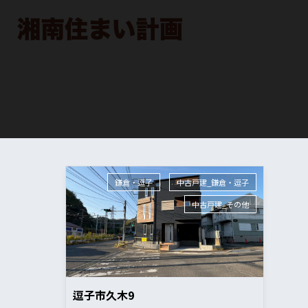
鎌倉・逗子
中古戸建_鎌倉・逗子
中古戸建_その他
逗子市久木9