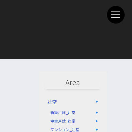
Area
辻堂
新築戸建_辻堂
中古戸建_辻堂
マンション_辻堂