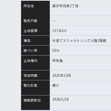
所在地
藤沢市羽鳥2丁目
販売戸数
---
土地面積
137.82㎡
構造
木造アスファルトシングル葺2階建
建ぺい率
50％
土地権利
所有権
完成時期
2025年10月
取引形態
媒介
2026/5/18
情報更新日