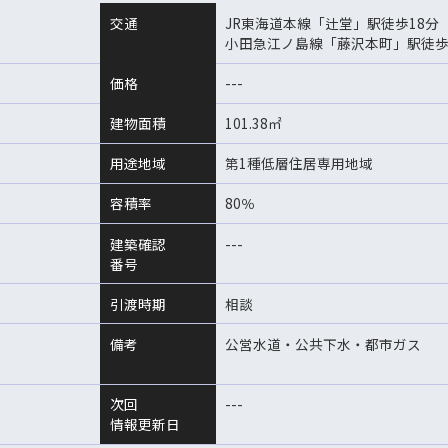
交通
JR東海道本線「辻堂」駅徒歩18分
小田急江ノ島線「藤沢本町」駅徒歩
価格
---
建物面積
101.38㎡
用途地域
第1種低層住居専用地域
容積率
80％
建築確認
---
番号
引渡時期
相談
備考
公営水道・公共下水・都市ガス
次回
---
情報更新日