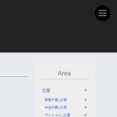
Area
辻堂
新築戸建_辻堂
中古戸建_辻堂
マンション_辻堂