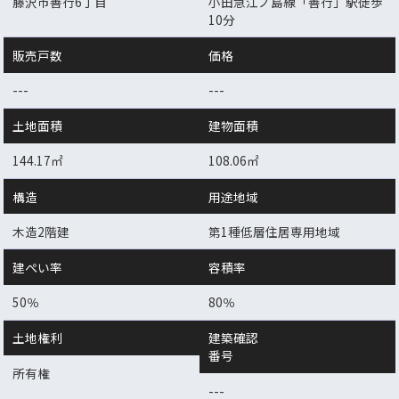
藤沢市善行6丁目
小田急江ノ島線「善行」駅徒歩
10分
販売戸数
価格
---
---
土地面積
建物面積
144.17㎡
108.06㎡
構造
用途地域
木造2階建
第1種低層住居専用地域
建ぺい率
容積率
50％
80％
土地権利
建築確認
番号
所有権
---