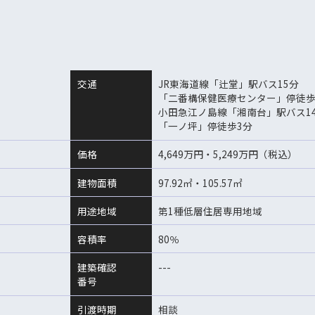
交通
JR東海道線「辻堂」駅バス15分
「二番構保健医療センター」停徒歩
小田急江ノ島線「湘南台」駅バス1
「一ノ坪」停徒歩3分
価格
4,649万円・5,249万円（税込）
建物面積
97.92㎡・105.57㎡
用途地域
第1種低層住居専用地域
容積率
80％
建築確認
---
番号
引渡時期
相談