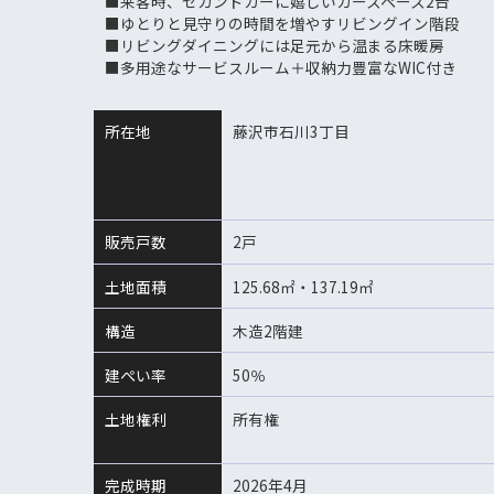
■来客時、セカンドカーに嬉しいカースペース2台
■ゆとりと見守りの時間を増やすリビングイン階段
■リビングダイニングには足元から温まる床暖房
■多用途なサービスルーム＋収納力豊富なWIC付き
所在地
藤沢市石川3丁目
販売戸数
2戸
土地面積
125.68㎡・137.19㎡
構造
木造2階建
建ぺい率
50％
土地権利
所有権
完成時期
2026年4月