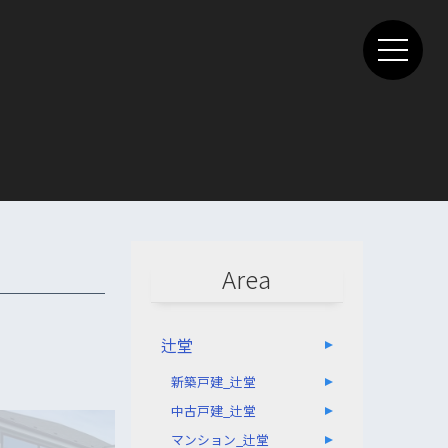
Area
辻堂
新築戸建_辻堂
中古戸建_辻堂
マンション_辻堂