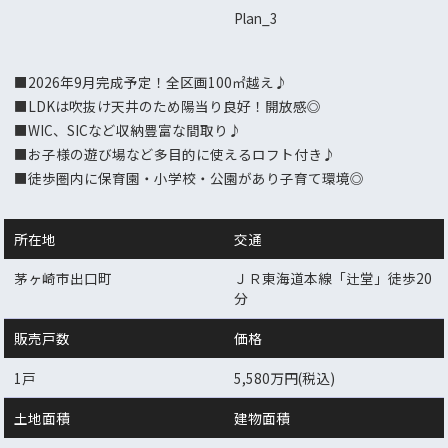
Plan_3
■2026年9月完成予定！全区画100㎡越え♪
■LDKは吹抜け天井のため陽当り良好！開放感◎
■WIC、SICなど収納豊富な間取り♪
■お子様の遊び場など多目的に使えるロフト付き♪
■徒歩圏内に保育園・小学校・公園があり子育て環境◎
所在地
交通
茅ヶ崎市出口町
ＪＲ東海道本線「辻堂」徒歩20
分
販売戸数
価格
1戸
5,580万円(税込)
土地面積
建物面積