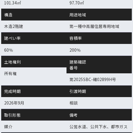
101.34㎡
97.70㎡
構造
用途地域
木造2階建
第一種中高層住居専用地域
建ぺい率
容積率
60％
200％
土地権利
建築確認
番号
所有権
第2025SBC-確02899H号
完成時期
引渡時期
2026年9月
相談
取引形態
備考
媒介
公営水道、公共下水、都市ガス